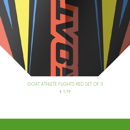
GOAT ATHLETE FLIGHTS RED SET OF 3
Snel overzicht
Prijs
€ 1,19