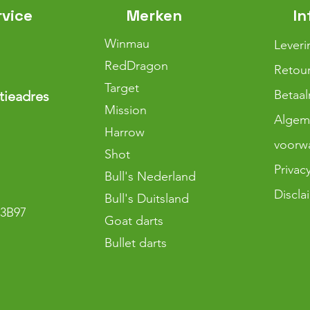
rvice
Merken
In
Winmau
Leveri
RedDragon
Retour
Target
Betaa
tieadres
Mission
Algem
Harrow
voorw
Shot
Privac
Bull's Nederland
Discla
Bull's Duitsland
3B97
Goat darts
Bullet darts