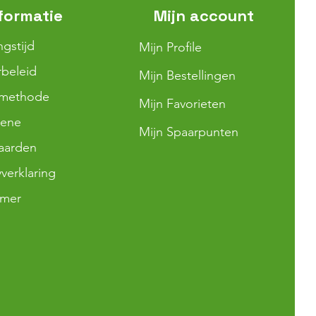
formatie
Mijn account
ngstijd
Mijn Profile
beleid
Mijn Bestellingen
lmethode
Mijn Favorieten
ene
Mijn Spaarpunten
aarden
yverklaring
imer