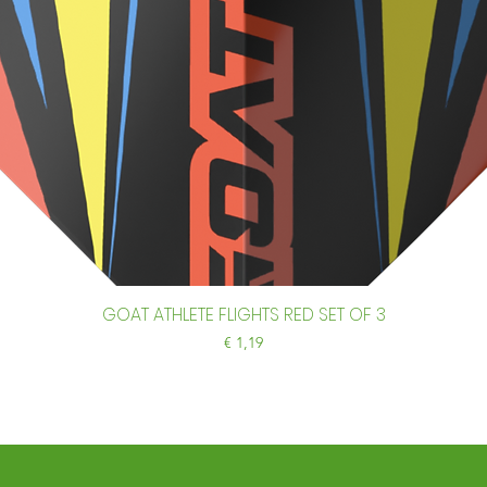
GOAT ATHLETE FLIGHTS RED SET OF 3
Snel overzicht
Prijs
€ 1,19