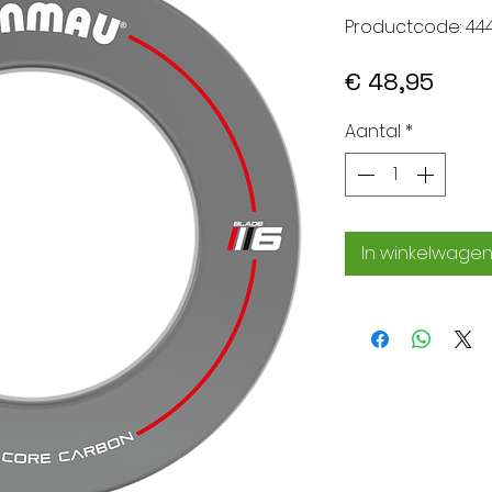
Productcode: 44
Prijs
€ 48,95
Aantal
*
In winkelwage