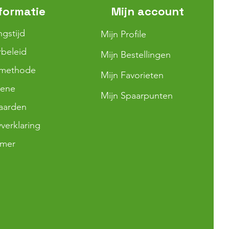
formatie
Mijn account
ngstijd
Mijn Profile
beleid
Mijn Bestellingen
lmethode
Mijn Favorieten
ene
Mijn Spaarpunten
aarden
yverklaring
imer