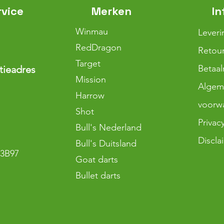
rvice
Merken
In
Winmau
Leveri
RedDragon
Retour
Target
Betaa
tieadres
Mission
Algem
Harrow
voorw
Shot
Privac
Bull's Nederland
Discla
Bull's Duitsland
3B97
Goat darts
Bullet darts