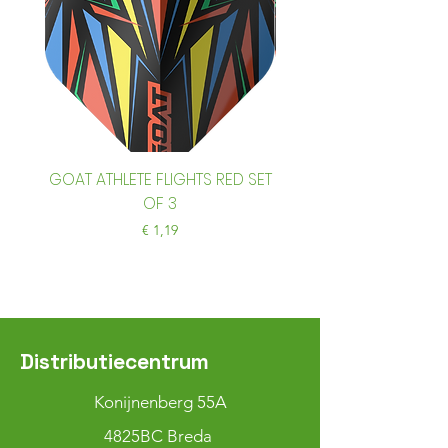
GOAT ATHLETE FLIGHTS RED SET
GOAT ATHLETE FLIGHTS
OF 3
Prijs
€ 1,19
Distributiecentrum
Konijnenberg 55A
4825BC Breda