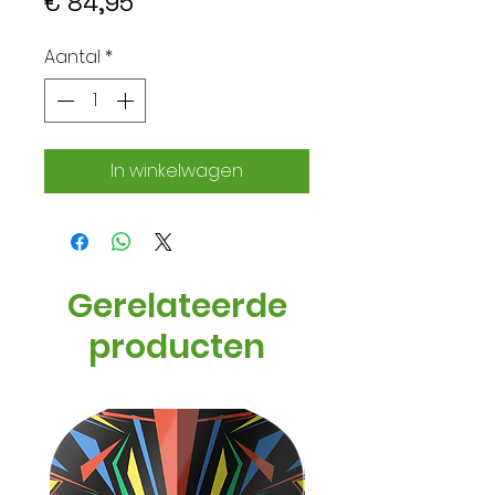
Prijs
€ 84,95
Aantal
*
In winkelwagen
Gerelateerde
producten