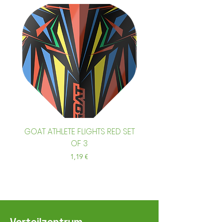
GOAT ATHLETE FLIGHTS RED SET
GOAT ATHLETE FLIGHTS
OF 3
Preis
1,19 €
Verteilzentrum