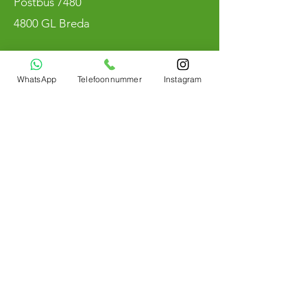
Postbus 7480
4800 GL Breda
KvK
90236572
WhatsApp
Telefoonnummer
Instagram
BTW NL004800883B97
Bemerken
Winmau
Roter Drache
Ziel
Mission
Egge
Schuss
Bulls Niederlande
Stier
Das ist Deutschland