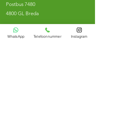
Postbus 7480
4800 GL Breda
KvK
90236572
WhatsApp
Telefoonnummer
Instagram
BTW NL004800883B97
Bemerken
Winmau
Roter Drache
Ziel
Mission
Egge
Schuss
Bulls Niederlande
Stier
Das ist Deutschland