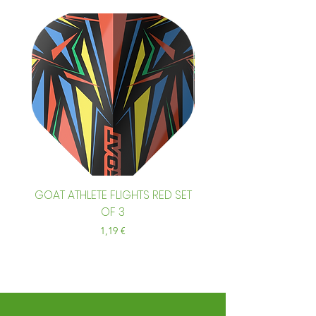
GOAT ATHLETE FLIGHTS RED SET
GOAT ATHLETE FLIGHTS
OF 3
Preis
1,19 €