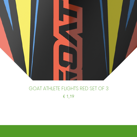
GOAT ATHLETE FLIGHTS RED SET OF 3
Snel overzicht
Prijs
€ 1,19