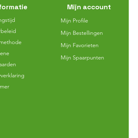
formatie
Mijn account
ngstijd
Mijn Profile
beleid
Mijn Bestellingen
lmethode
Mijn Favorieten
ene
Mijn Spaarpunten
aarden
yverklaring
imer