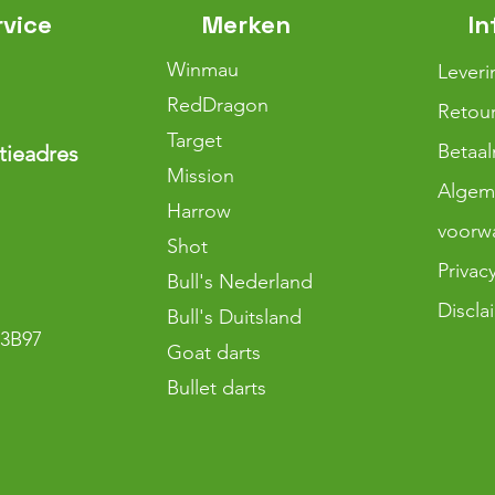
rvice
Merken
In
Winmau
Leveri
RedDragon
Retour
Target
Betaa
tieadres
Mission
Algem
Harrow
voorw
Shot
Privac
Bull's Nederland
Discla
Bull's Duitsland
3B97
Goat darts
Bullet darts