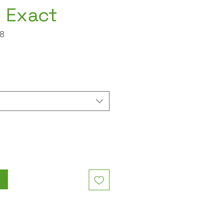
 Exact
68
n