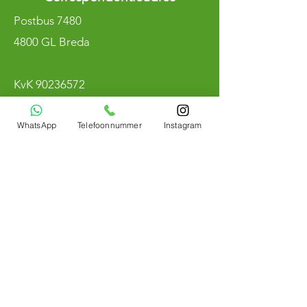
Postbus 7480
4800 GL Breda
KvK
90236572
BTW NL004800883B97
WhatsApp
Telefoonnummer
Instagram
Merken
Winmau
RedDragon
Target
Mission
Harrow
Shot
Bull's Nederland