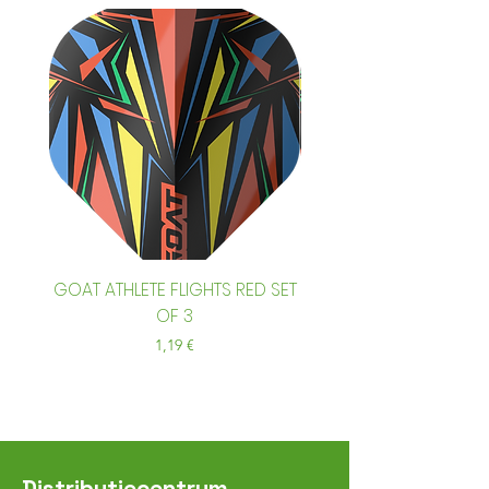
GOAT ATHLETE FLIGHTS RED SET
GOAT ATHLETE FLIGHTS
OF 3
Prix
1,19 €
Distributiecentrum