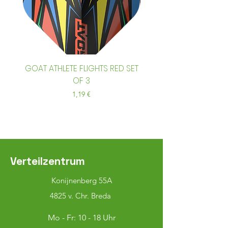
GOAT ATHLETE FLIGHTS RED SET
GOAT ATHLETE FLIGHTS
OF 3
Preis
1,19 €
Verteilzentrum
Konijnenberg 55A
4825 v. Chr. Breda
Mo - Fr: 10 - 18 Uhr