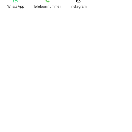
WhatsApp
Telefoonnummer
Instagram
Bemerken
Winmau
Roter Drache
Ziel
Mission
Egge
Schuss
Bulls Niederlande
Stier
Das ist Deutschland
Mijn account
Mijn Profile
Mijn Bestellingen