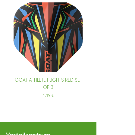
GOAT ATHLETE FLIGHTS RED SET
GOAT ATHLETE FLIGHTS
OF 3
Preis
1,19 €
Verteilzentrum