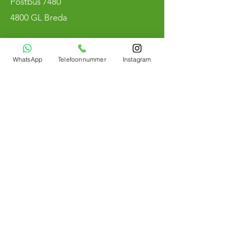
Postbus 7480
4800 GL Breda
KvK
90236572
WhatsApp
Telefoonnummer
Instagram
BTW NL004800883B97
Bemerken
Winmau
Roter Drache
Ziel
Mission
Egge
Schuss
Bulls Niederlande
Stier
Das ist Deutschland