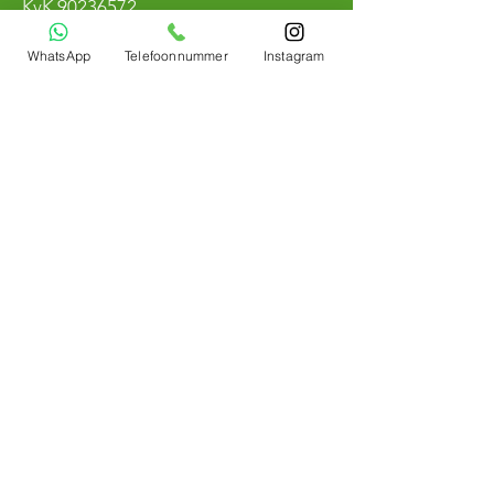
KvK
90236572
BTW NL004800883B97
WhatsApp
Telefoonnummer
Instagram
Bemerken
Winmau
Roter Drache
Ziel
Mission
Egge
Schuss
Bulls Niederlande
Stier
Das ist Deutschland
Mijn account
Mijn Profile