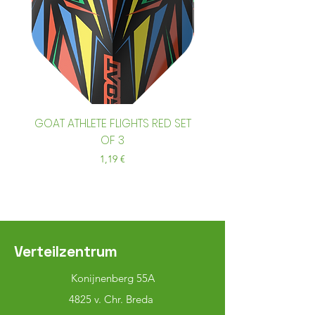
GOAT ATHLETE FLIGHTS RED SET
GOAT ATHLETE FLIGHTS
OF 3
Preis
1,19 €
Verteilzentrum
Konijnenberg 55A
4825 v. Chr. Breda