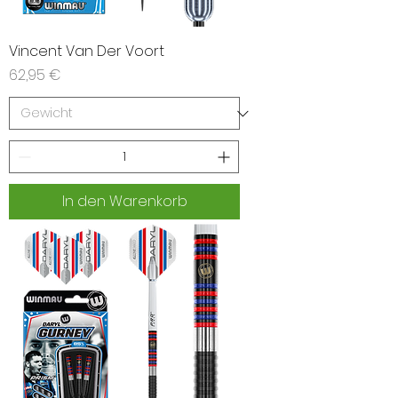
Vincent Van Der Voort
Preis
62,95 €
In den Warenkorb